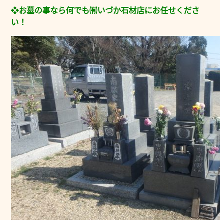
❖お墓の事なら何でも㈲いづか石材店にお任せくださ
い！