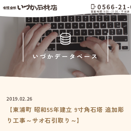
0566-21-
phonelink_ring
営業時間 9:00～21:00／不定休
いづかデータベース
2019.02.26
【東浦町 昭和55年建立 9寸角石塔 追加彫
り工事～サオ石引取り～】