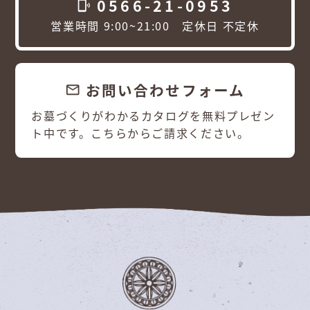
0566-21-0953
phonelink_ring
営業時間 9:00~21:00 定休日 不定休
お問い合わせフォーム
email
お墓づくりがわかるカタログを無料プレゼン
ト中です。こちらからご請求ください。