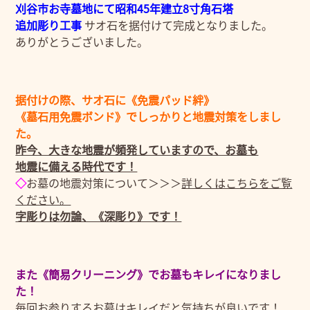
刈谷市お寺墓地にて昭和45年建立8寸角石塔
追加彫り工事
サオ石を据付けて完成となりました。
ありがとうございました。
据付けの際、サオ石に《免震パッド絆》
《墓石用免震ボンド》でしっかりと地震対策をしまし
た。
昨今、大きな地震が頻発していますので、お墓も
地震に備える時代です！
◇
お墓の地震対策について＞＞＞
詳しくはこちらをご覧
ください。
字彫りは勿論、《深彫り》です！
また《簡易クリーニング》でお墓もキレイになりまし
た！
毎回お参りするお墓はキレイだと気持ちが良いです！