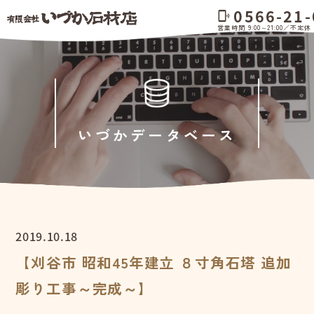
0566-21-
phonelink_ring
営業時間 9:00～21:00／不定休
いづかデータベース
2019.10.18
【刈谷市 昭和45年建立 ８寸角石塔 追加
彫り工事～完成～】