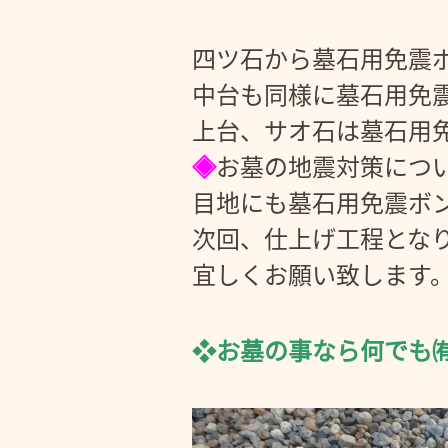
四ツ石から墓石用免震
中台も同様に墓石用免
上台、サオ石は墓石用
◈
お墓の地震対策につ
目地にも墓石用免震ボ
次回、仕上げ工程とな
宜しくお願い致します
❖お墓の事なら何でも