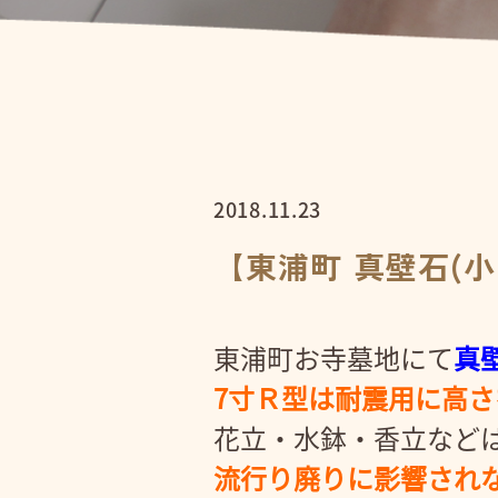
2018.11.23
【東浦町 真壁石(
東浦町お寺墓地にて
真
7寸Ｒ型は耐震用に高
花立・水鉢・香立など
流行り廃りに影響され