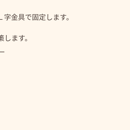
Ｌ字金具で固定します。
策します。
。