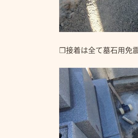
❒接着は全て墓石用免