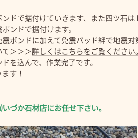
ボンドで据付けていきます、また四ツ石は
震ボンドで据付けます。
免震ボンドに加えて免震パッド絆で地震対
いて＞＞＞
詳しくはこちらをご覧ください
ンドを込んで、作業完了です。
ります！
。
㈲いづか石材店にお任せ下さい。