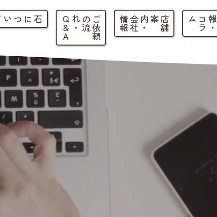
石について
ご
依
頼
の
流
れ
・
Q
&
A
店
舗
案内
・
会
社
情
報