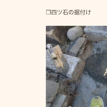
❒四ツ石の据付け