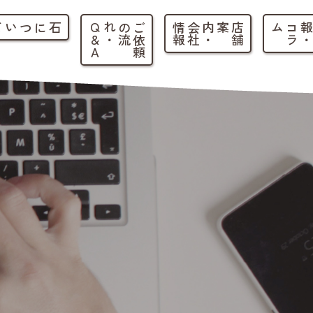
石について
ご
依
頼
の
流
れ
・
Q
&
A
店
舗
案内
・
会
社
情
報