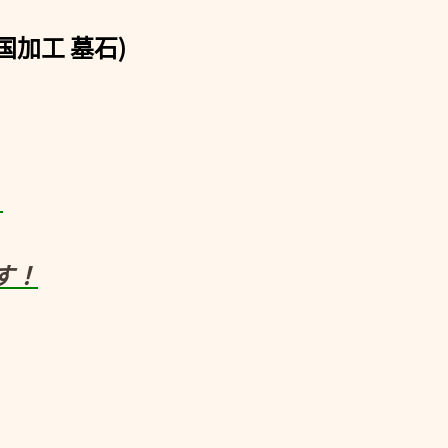
国加工 墓石)
。
す！