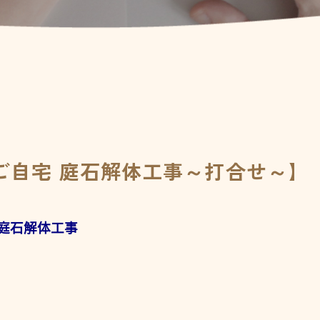
ご自宅 庭石解体工事～打合せ～】
庭石解体工事