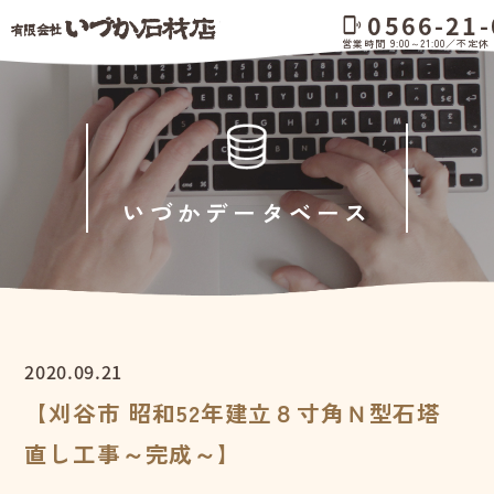
0566-21-
phonelink_ring
営業時間 9:00～21:00／不定休
いづかデータベース
2020.09.21
【刈谷市 昭和52年建立８寸角Ｎ型石塔
直し工事～完成～】