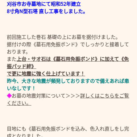
刈谷市お寺墓地にて昭和52年建立
8寸角N型石塔 直し工事をしました。
前回施工した巻石 基礎の上にお墓を据付けました。
据付けの際《墓石用免振ボンド》でしっかりと接着して
おります。
また
上台・サオ石は《墓石用免振ボンド》に加えて《免
振パッド絆》
で更に地震に強く仕上げています！
昨今、大きな地震が頻発しておりますので備えあれば患
いなしです！
◈
お墓の地震対策について＞＞＞
詳しくはこちらをご覧
ください。
目地にも《墓石用免振ボンドを込み、色入れ直しをし完
成となりました。