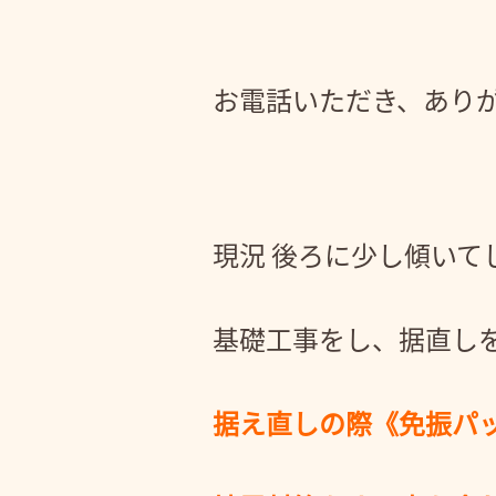
お電話いただき、あり
現況 後ろに少し傾いて
基礎工事をし、据直し
据え直しの際《免振パ