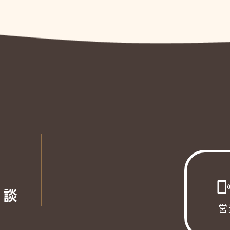
phonelink_ri
相談
営