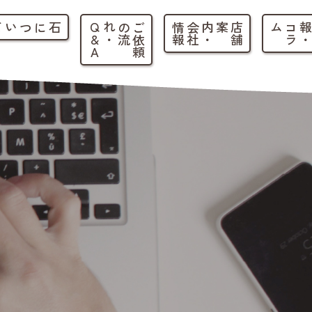
石について
ご
依
頼
の
流
れ
・
Q
&
A
店
舗
案内
・
会
社
情
報