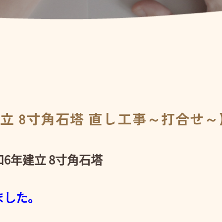
建立 8寸角石塔 直し工事～打合せ～
6年建立 8寸角石塔
ました。