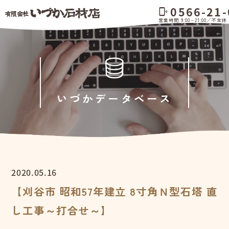
0566-21-
phonelink_ring
営業時間 9:00～21:00／不定休
いづかデータベース
2020.05.16
【刈谷市 昭和57年建立 8寸角Ｎ型石塔 直
し工事～打合せ～】