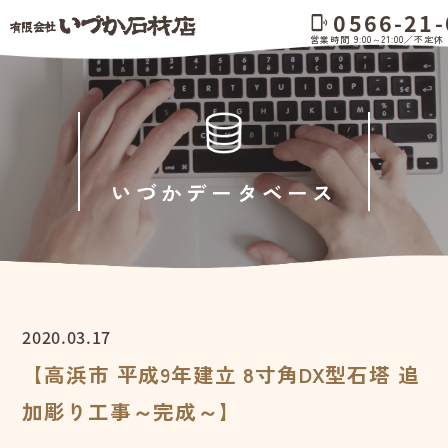
0566-21-
phonelink_ring
営業時間 9:00～21:00／不定休
いづかデータベース
2020.03.17
【高浜市 平成9年建立 8寸角DX型石塔 追
加彫り工事～完成～】