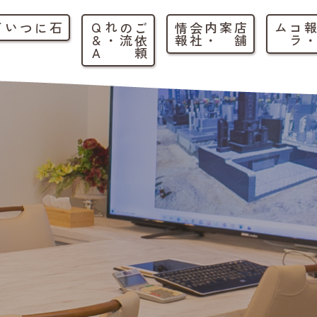
石について
ご
依
頼
の
流
れ
・
Q
&
A
店
舗
案内
・
会
社
情
報