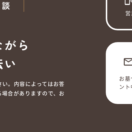
phonelink_ri
相談
営
ながら
伝い
emai
お墓
さい。内容によってはお答
ント
る場合がありますので、お
。