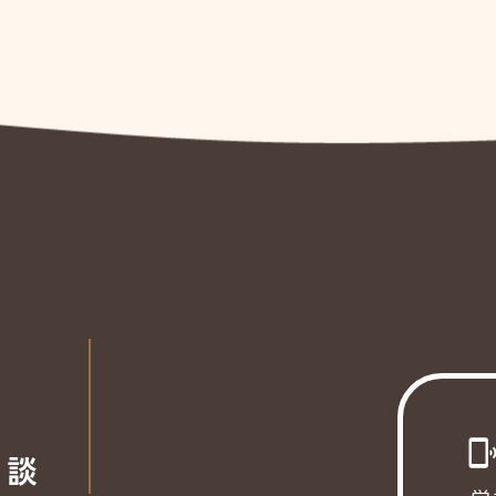
phonelink_ri
相談