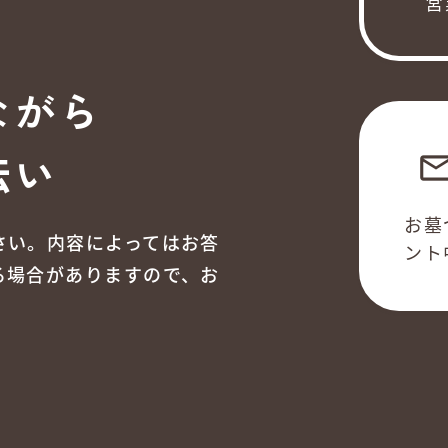
営
ながら
伝い
emai
お墓
さい。内容によってはお答
ント
る場合がありますので、お
。