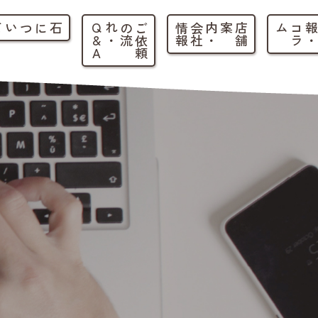
石について
ご
依
頼
の
流
れ
・
Q
&
A
店
舗
案内
・
会
社
情
報