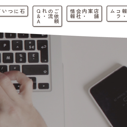
石について
ご
依
頼
の
流
れ
・
Q
&
A
店
舗
案内
・
会
社
情
報