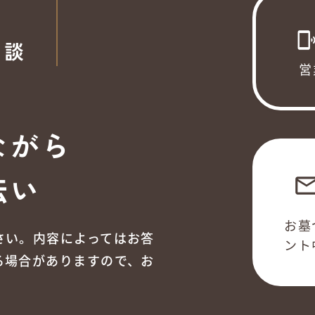
phonelink_ri
相談
営
ながら
伝い
emai
お墓
さい。内容によってはお答
ント
る場合がありますので、お
。