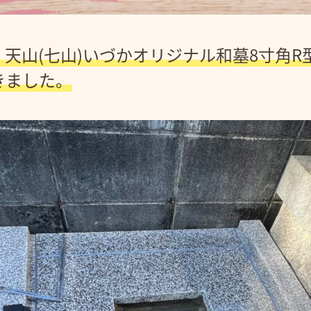
天山(七山)いづかオリジナル和墓8寸角R
きました。