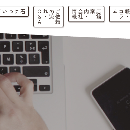
石について
ご
依
頼
の
流
れ
・
Q
&
A
店
舗
案内
・
会
社
情
報