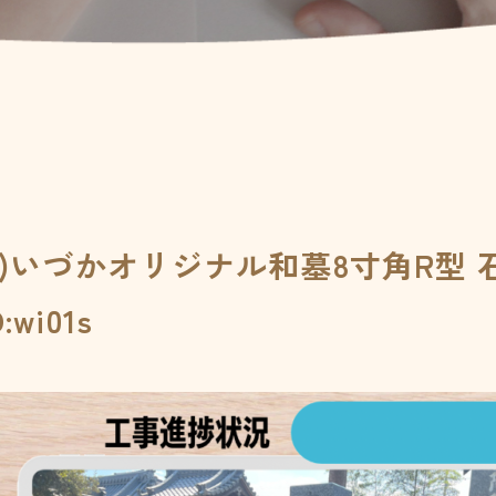
山)いづかオリジナル和墓8寸角R型
i01s