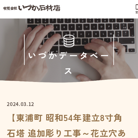
phonel
営
いづかデータベー
ス
2024.03.12
【東浦町 昭和54年建立8寸角
石塔 追加彫り工事～花立穴あ