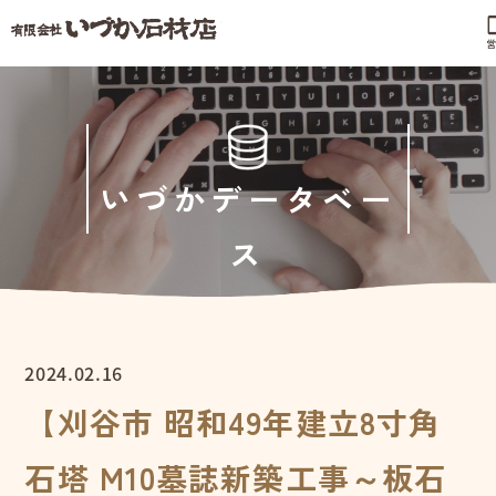
phonel
営
いづかデータベー
ス
2024.02.16
【刈谷市 昭和49年建立8寸角
石塔 M10墓誌新築工事～板石