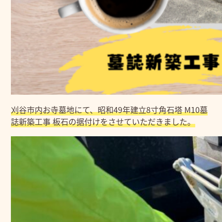
刈谷市内お寺墓地にて、昭和49年建立8寸角石塔 M10墓
誌新築工事 板石の据付けをさせていただきました。