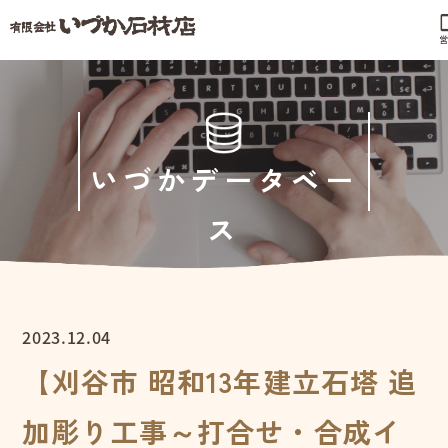
phonel
営
いづかデータベー
ス
2023.12.04
【刈谷市 昭和13年建立石塔 追
加彫り工事～打合せ・合成イ