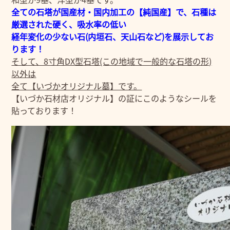
全ての石塔が国産材・国内加工の【純国産】で、石種は
厳選された硬く、吸水率の低い
経年変化の少ない石(内垣石、天山石など)を展示してお
ります！
そして、8寸角DX型石塔(この地域で一般的な石塔の形)
以外は
全て【いづかオリジナル墓】です。
【いづか石材店オリジナル】の証にこのようなシールを
貼っております！