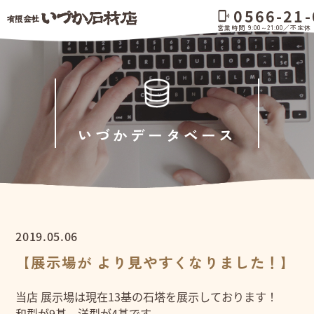
0566-21-
phonelink_ring
営業時間 9:00～21:00／不定休
いづかデータベース
2019.05.06
【展示場が より見やすくなりました！】
当店 展示場は現在13基の石塔を展示しております！
和型が9基、洋型が4基です。