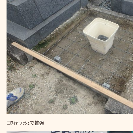
❒ﾜｲﾔｰﾒｯｼｭで補強