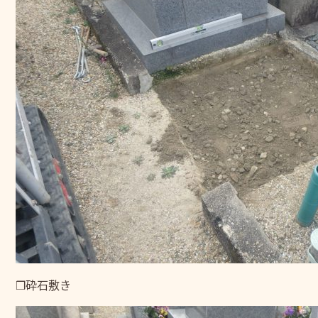
❒砕石敷き