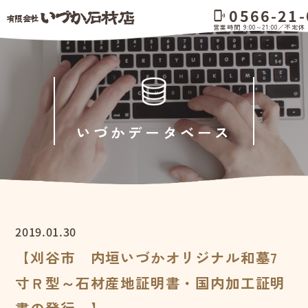
0566-21-
phonelink_ring
営業時間 9:00～21:00／不定休
いづかデータベース
2019.01.30
【刈谷市 内垣いづかオリジナル和墓7
寸Ｒ型～石材産地証明書・国内加工証明