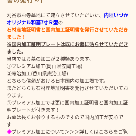
書の発行～】
刈谷市お寺墓地にて建立させていただいた、
内垣いづか
オリジナル和墓7寸Ｒ型
の
石材産地証明書と国内加工証明書を発行させていただき
ました！
※国内加工証明プレートは既にお墓に貼らせていただき
ました。
当店ではお墓の加工が２種類あります。
①プレミアム加工(岡山県笠岡工場)
②庵治加工(香川県庵治工場)
どちらも信頼がおける日本国内の加工場です。
またどちらも石材産地証明書を発行させていただいてお
ります。
①プレミアム加工では更に国内加工証明書と国内加工証
明プレートが付きます！
お墓は長くお参りするものですので国内加工が安心で
す！
◈
プレミアム加工について＞＞＞
詳しくはこちらをご覧