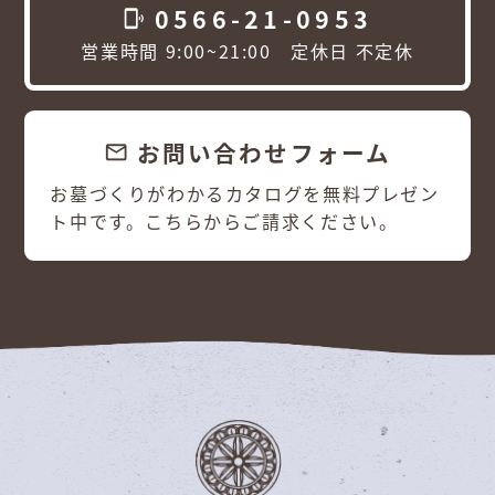
0566-21-0953
phonelink_ring
営業時間 9:00~21:00 定休日 不定休
お問い合わせフォーム
email
お墓づくりがわかるカタログを無料プレゼン
ト中です。こちらからご請求ください。