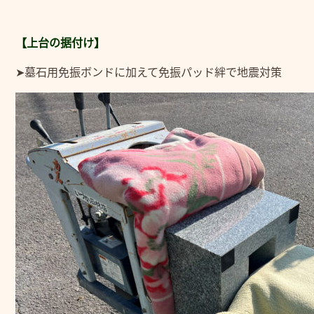
【上台の据付け】
➤墓石用免振ボンドに加えて免振パッド絆で地震対策