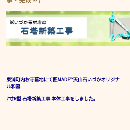
事・完成～】
東浦町内お寺墓地にて匠MADE™天山石いづかオリジナ
ル和墓
7寸R型 石塔新築工事 本体工事をしました。