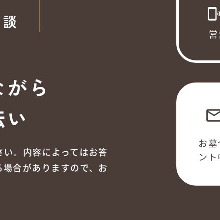
phonelink_ri
相談
営
ながら
伝い
emai
お墓
さい。内容によってはお答
ント
る場合がありますので、お
。