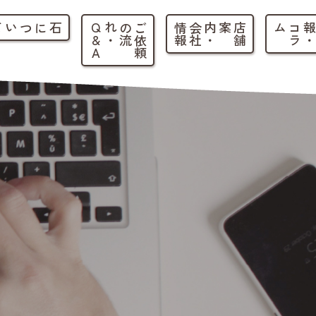
石について
ご
依
頼
の
流
れ
・
Q
&
A
店
舗
案内
・
会
社
情
報