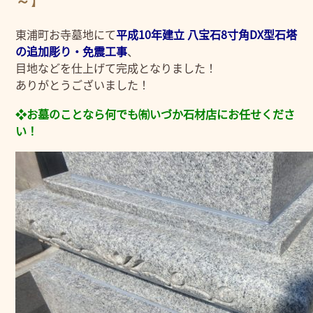
～】
東浦町お寺墓地にて
平成10年建立 八宝石8寸角DX型石塔
の追加彫り・免震工事
、
目地などを仕上げて完成となりました！
ありがとうございました！
❖お墓のことなら何でも㈲いづか石材店にお任せくださ
い！