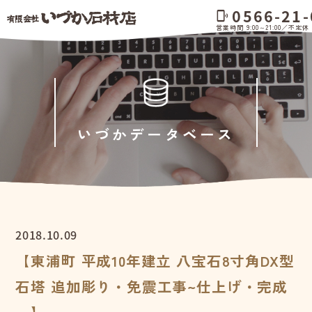
0566-21-
phonelink_ring
営業時間 9:00～21:00／不定休
いづかデータベース
2018.10.09
【東浦町 平成10年建立 八宝石8寸角DX型
石塔 追加彫り・免震工事~仕上げ・完成