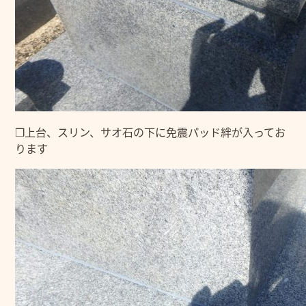
❒上台、スリン、サオ石の下に免震パッド絆が入ってお
ります