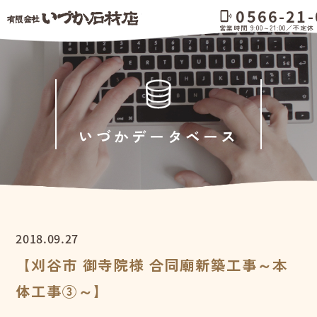
0566-21-
phonelink_ring
営業時間 9:00～21:00／不定休
いづかデータベース
2018.09.27
【刈谷市 御寺院様 合同廟新築工事～本
体工事③～】