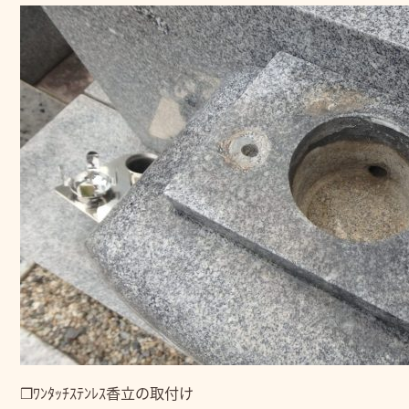
❒ﾜﾝﾀｯﾁｽﾃﾝﾚｽ香立の取付け