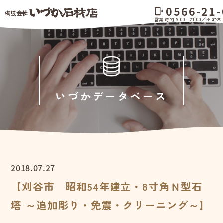
0566-21-
phonelink_ring
営業時間 9:00～21:00／不定休
いづかデータベース
2018.07.27
【刈谷市 昭和54年建立・8寸角Ｎ型石
塔 ～追加彫り・免震・クリーニング～】