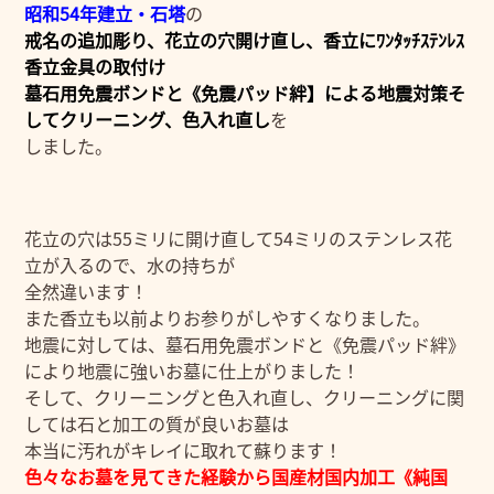
昭和54年建立・石塔
の
戒名の追加彫り、花立の穴開け直し、香立にﾜﾝﾀｯﾁｽﾃﾝﾚｽ
香立金具の取付け
墓石用免震ボンドと《免震パッド絆】による地震対策そ
してクリーニング、色入れ直し
を
しました。
花立の穴は55ミリに開け直して54ミリのステンレス花
立が入るので、水の持ちが
全然違います！
また香立も以前よりお参りがしやすくなりました。
地震に対しては、墓石用免震ボンドと《免震パッド絆》
により地震に強いお墓に仕上がりました！
そして、クリーニングと色入れ直し、クリーニングに関
しては石と加工の質が良いお墓は
本当に汚れがキレイに取れて蘇ります！
色々なお墓を見てきた経験から国産材国内加工《純国