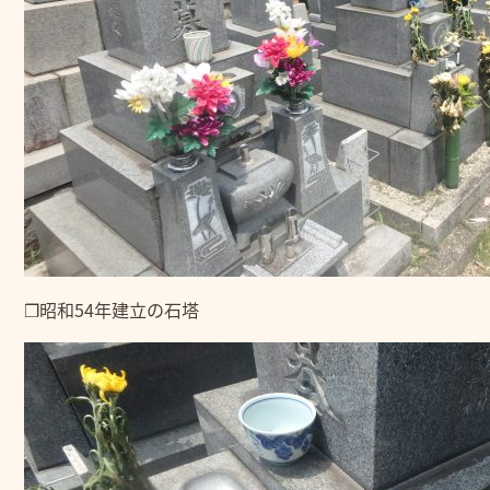
❒昭和54年建立の石塔