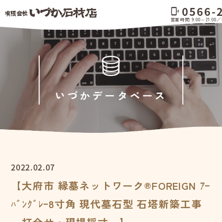
0566-
phonelink_ring
営業時間 9:00～21:0
いづかデータベース
2022.02.07
【大府市 縁墓ネットワーク®FOREIGN ｱｰ
ﾊﾞﾝｸﾞﾚｰ8寸角 現代墓石型 石塔新築工事