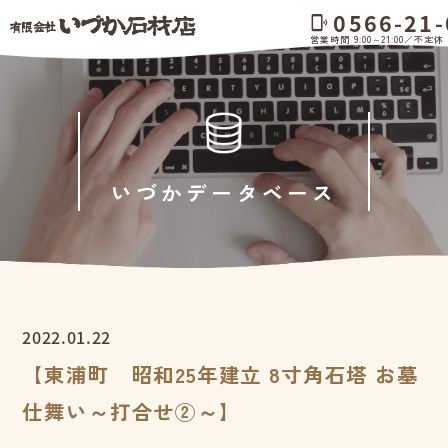
0566-21-
phonelink_ring
営業時間 9:00～21:00／不定休
いづかデータベース
2022.01.22
【東浦町 昭和25年建立 8寸角石塔 お墓
仕舞い～打合せ②～】