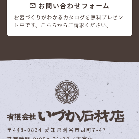
お問い合わせフォーム
email
お墓づくりがわかるカタログを無料プレゼン
ト中です。こちらからご請求ください。
〒448-0834 愛知県刈谷市司町7-47
営業時間 9:00～21:00／不定休