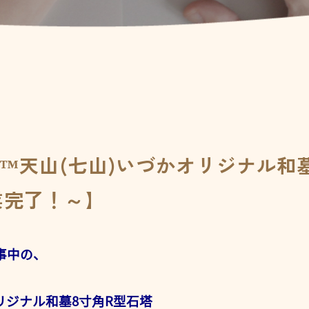
E™天山(七山)いづかオリジナル和墓
業完了！～】
事中の、
オリジナル和墓8寸角R型石塔