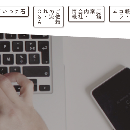
石について
ご
依
頼
の
流
れ
・
Q
&
A
店
舗
案内
・
会
社
情
報