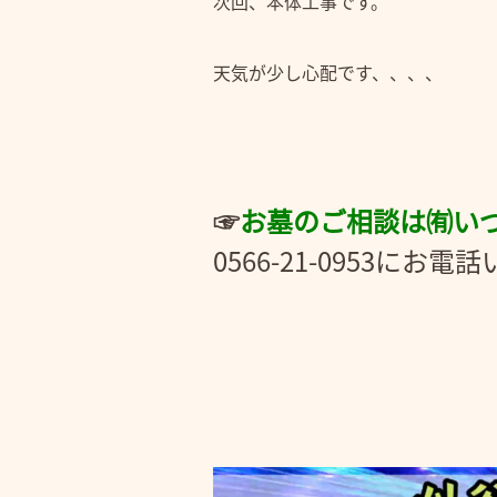
次回、本体工事です。
天気が少し心配です、、、、
☞
お
墓のご相談は㈲い
0566-21-0953