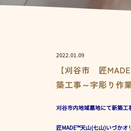
2022.01.09
【刈谷市 匠MAD
築工事～字彫り作
刈谷市内地域墓地にて新築工
匠MADE™天山(七山)いづか