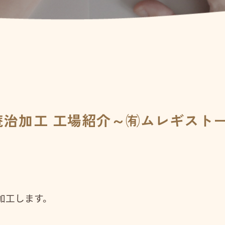
 庵治加工 工場紹介～㈲ムレギスト
加工します。