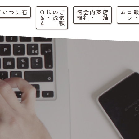
石について
ご
依
頼
の
流
れ
・
Q
&
A
店
舗
案内
・
会
社
情
報