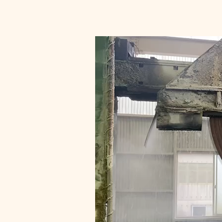
動
画
プ
レ
ー
ヤ
ー