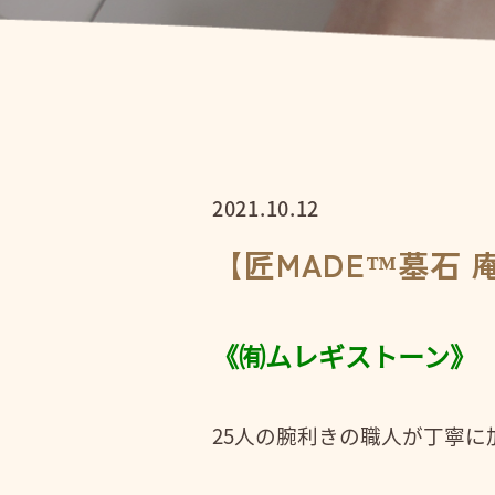
2021.10.12
【匠MADE™墓石
《㈲ムレギストーン》
25人の腕利きの職人が丁寧に