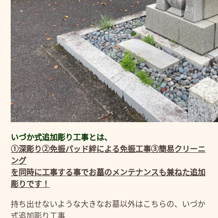
いづか式追加彫り工事とは、
①深彫り②免振パッド絆による免振工事③簡易クリーニ
ング
を同時に工事する事でお墓のメンテナンスも兼ねた追加
彫りです！
持ち出せないような大きなお墓以外はこちらの、いづか
式追加彫り工事