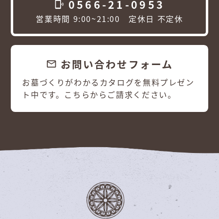
0566-21-0953
phonelink_ring
営業時間 9:00~21:00 定休日 不定休
お問い合わせフォーム
email
お墓づくりがわかるカタログを無料プレゼン
ト中です。こちらからご請求ください。