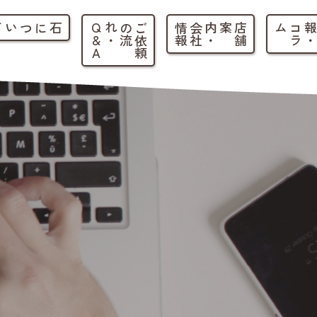
石について
ご
依
頼
の
流
れ
・
Q
&
A
店
舗
案内
・
会
社
情
報