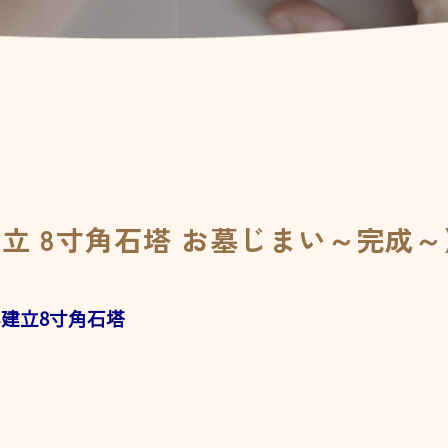
建立 8寸角石塔 お墓じまい～完成～
建立8寸角石塔