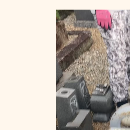
動
画
プ
レ
ー
ヤ
ー