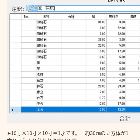
➤10寸×10寸×10寸＝1才です。 約30㎝の立方体が1