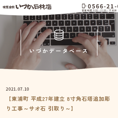
0566-21-
phonelink_ring
営業時間 9:00～21:00／不定休
いづかデータベース
2021.07.10
【東浦町 平成27年建立 8寸角石塔追加彫
り工事～サオ石 引取り～】