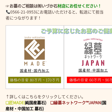
☞
お墓のご相談は㈲いづか石
材店にお任せください！
0566-21-0953にお電話いただけると、転送にて担当
者につながります！
↑詳しくはこちらをクリックしてください。
❑匠MADE
(
純国産墓石)
❑縁墓ネットワーク™JAPAN
(国
産材・中国加工 墓石)