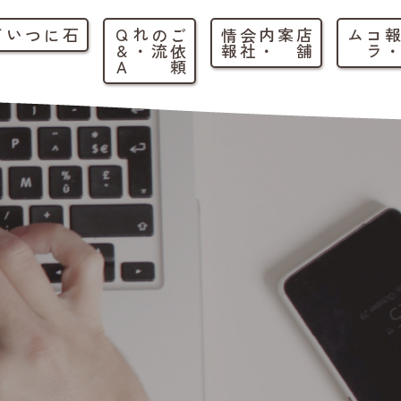
石について
ご
依
頼
の
流
れ
・
Q
&
A
店
舗
案内
・
会
社
情
報