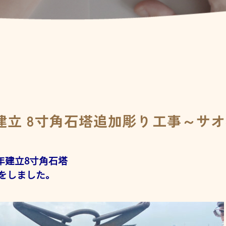
建立 8寸角石塔追加彫り工事～サオ
年建立8寸角石塔
をしました。