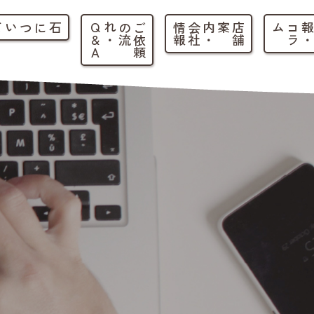
石について
ご
依
頼
の
流
れ
・
Q
&
A
店
舗
案内
・
会
社
情
報