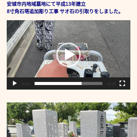
安城市内地域墓地にて平成13年建立
8寸角石塔追加彫り工事 サオ石の引取りをしました。
動
画
プ
レ
ー
ヤ
ー
00:00
00:04