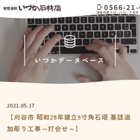
0566-21-
phonelink_ring
営業時間 9:00～21:00／不定休
いづかデータベース
2021.05.17
【刈谷市 昭和28年建立9寸角石塔 墓誌追
加彫り工事～打合せ～】