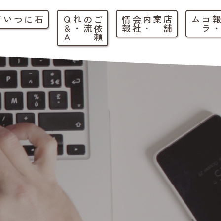
石について
ご
依
頼
の
流
れ
・
Q
&
A
店
舗
案内
・
会
社
情
報