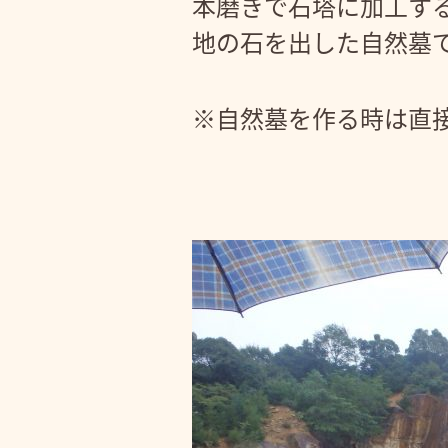
本磨きで石塔に加工す
地の石を出した自然墓
※自然墓を作る時は直