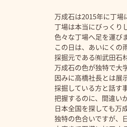
万成石は2015年に丁
丁場は本当にびっくり
色々な丁場へ足を運び
この日は、あいにくの
採掘元である㈲武田石
万成石の色が独特で大
因みに高橋社長とは展示
採掘している方と話す
把握するのに、間違い
日本全国を探しても万
独特の色合いですが、