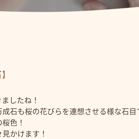
石】
きましたね！
万成石も桜の花びらを連想させる様な石目
の桜色！
々見かけます！