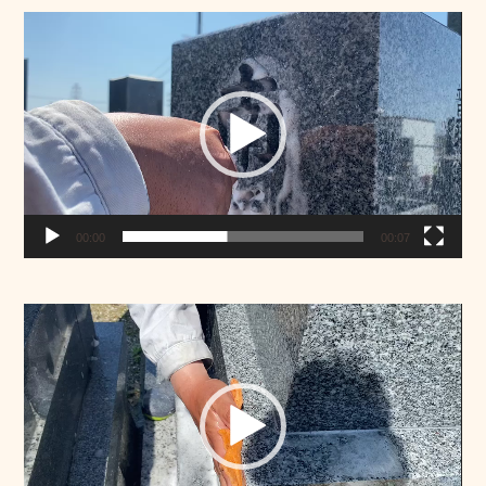
動
画
プ
レ
ー
ヤ
ー
00:00
00:07
動
画
プ
レ
ー
ヤ
ー