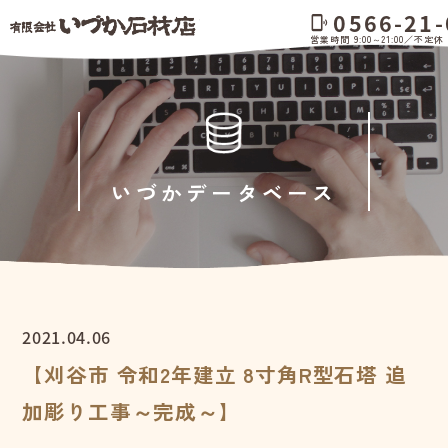
0566-21-
phonelink_ring
営業時間 9:00～21:00／不定休
いづかデータベース
2021.04.06
【刈谷市 令和2年建立 8寸角R型石塔 追
加彫り工事～完成～】