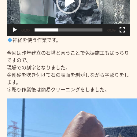
ヤ
ー
00:00
00:09
神経を使う作業です。
今回は昨年建立の石塔と言うことで免振施工もばっちり
ですので、
現場での刻字となりました。
金剛砂を吹き付けて石の表面を剥がしながら字彫りをし
ます。
字彫り作業後は簡易クリーニングをしました。