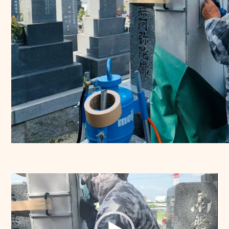
動
画
プ
レ
ー