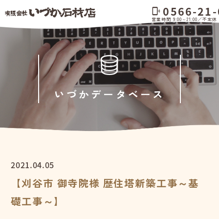
0566-21-
phonelink_ring
営業時間 9:00～21:00／不定休
いづかデータベース
2021.04.05
【刈谷市 御寺院様 歴住塔新築工事～基
礎工事～】