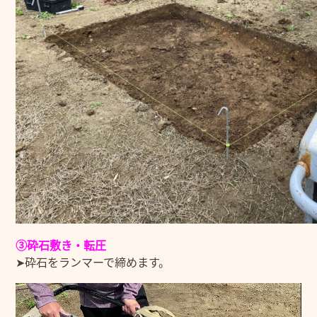
③砕石敷き・転圧
➤砕石をランマーで締めます。
動
画