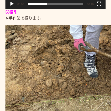
00:00
00:10
②掘削
➤手作業で掘ります。