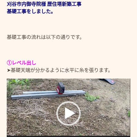
刈谷市内御寺院様 歴住塔新築工事
基礎工事をしました。
基礎工事の流れは以下の通りです。
①レベル出し
➤基礎天端が分かるように水平に糸を張ります。
動
画
プ
レ
ー
ヤ
ー