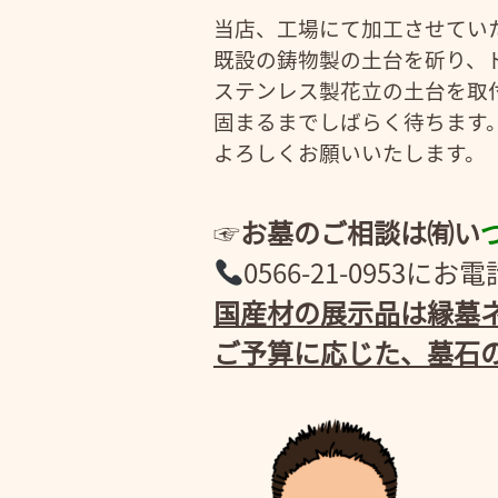
当店、工場にて加工させてい
既設の鋳物製の土台を斫り、
ステンレス製花立の土台を取
固まるまでしばらく待ちます
よろしくお願いいたします。
☞
お墓のご相談は㈲い
0566-21-095
国産材の展示品は縁墓ネ
ご予算に応じた、墓石