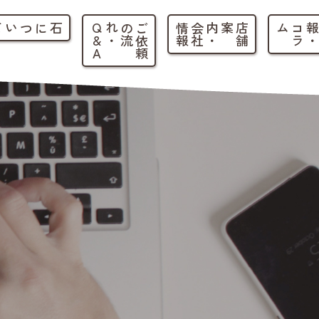
石について
ご
依
頼
の
流
れ
・
Q
&
A
店
舗
案内
・
会
社
情
報