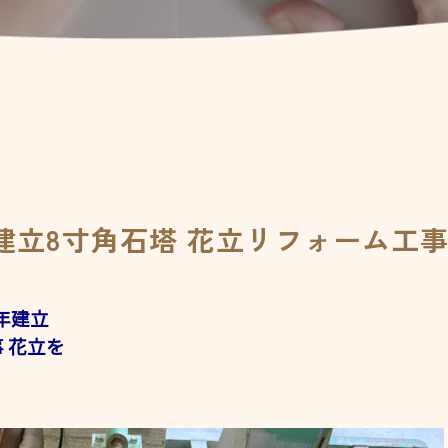
年建立8寸角石塔 花立リフォーム工
年建立
 花立を