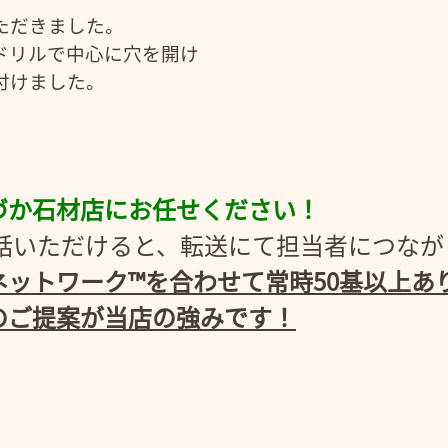
ただきました。
ドリルで中心に穴を開け
付けました。
。
づか石材店にお任せください！
3にお電話いただけると、転送にて担当者につな
ットワーク™を合わせて常時50基以上あ
のご提案が当店の強みです！