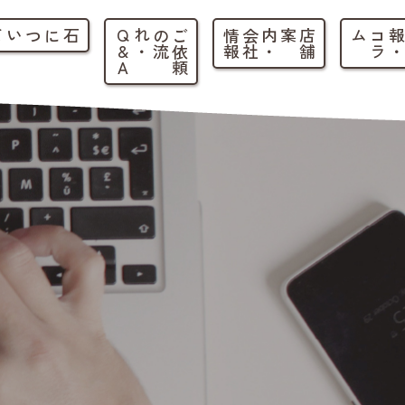
石について
ご
依
頼
の
流
れ
・
Q
&
A
店
舗
案内
・
会
社
情
報