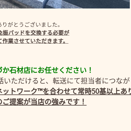
ありがとうございました。
免振パッドを交換する必要が
て作業させていただきます。
づか石材店にお任せください！
3にお電話いただけると、転送にて担当者につな
ットワーク™を合わせて常時50基以上あ
のご提案が当店の強みです！