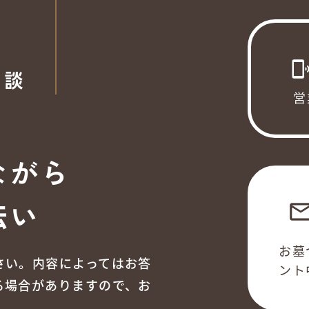
phonelink_ri
相談
営
ながら
伝い
emai
お墓
さい。内容によってはお答
ント
る場合がありますので、お
。