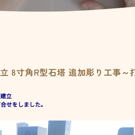
建立 8寸角R型石塔 追加彫り工事～
年建立
 打合せをしました。