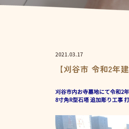
2021.03.17
【刈谷市 令和2年
刈谷市内お寺墓地にて令和2
8寸角R型石塔 追加彫り工事