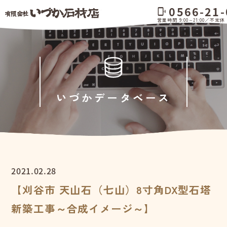
0566-21-
phonelink_ring
営業時間 9:00～21:00／不定休
いづかデータベース
2021.02.28
【刈谷市 天山石（七山）8寸角DX型石塔
新築工事～合成イメージ～】