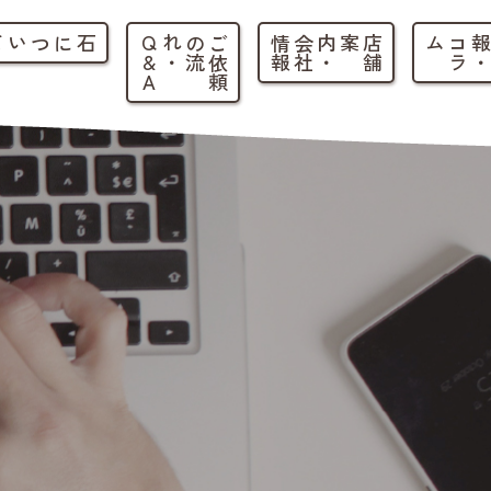
石について
ご
依
頼
の
流
れ
・
Q
&
A
店
舗
案内
・
会
社
情
報