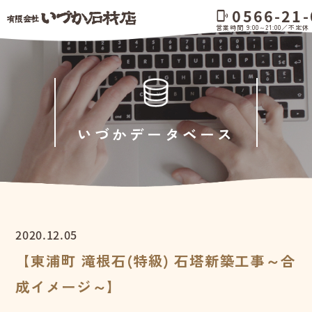
0566-21-
phonelink_ring
営業時間 9:00～21:00／不定休
いづかデータベース
2020.12.05
【東浦町 滝根石(特級) 石塔新築工事～合
成イメージ～】