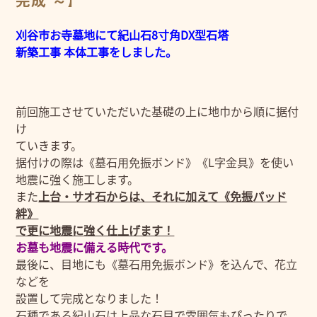
完成 ～】
刈谷市お寺墓地にて紀山石8寸角DX型石塔
新築工事 本体工事をしました。
前回施工させていただいた基礎の上に地巾から順に据付
け
ていきます。
据付けの際は《墓石用免振ボンド》《L字金具》を使い
地震に強く施工します。
また
上台・サオ石からは、それに加えて《免振パッド
絆》
で更に地震に強く仕上げます！
お墓も地震に備える時代です。
最後に、目地にも《墓石用免振ボンド》を込んで、花立
などを
設置して完成となりました！
石種である紀山石は上品な石目で雰囲気もぴったりで