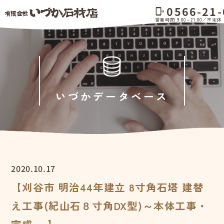
0566-21-
phonelink_ring
営業時間 9:00～21:00／不定休
いづかデータベース
2020.10.17
【刈谷市 明治44年建立 8寸角石塔 建替
え工事(紀山石８寸角DX型)～本体工事・