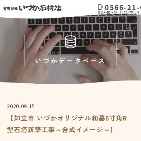
0566-21-
phonelink_ring
営業時間 9:00～21:00／不定休
いづかデータベース
2020.09.15
【知立市 いづかオリジナル和墓8寸角R
型石塔新築工事～合成イメージ～】