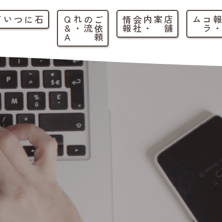
石について
ご
依
頼
の
流
れ
・
Q
&
A
店
舗
案内
・
会
社
情
報