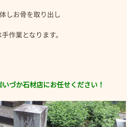
解体しお骨を取り出し
は手作業となります。
！
㈲いづか石材店にお任せください！