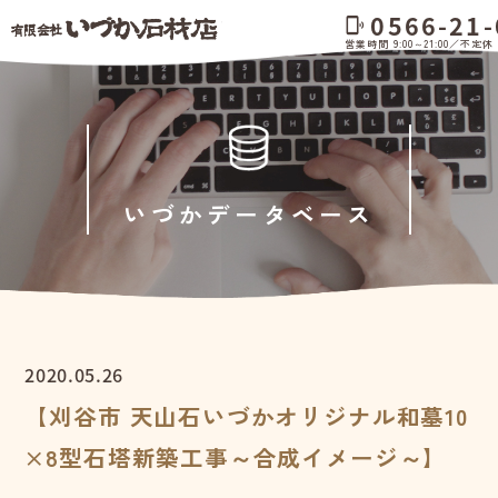
0566-21-
phonelink_ring
営業時間 9:00～21:00／不定休
いづかデータベース
2020.05.26
【刈谷市 天山石いづかオリジナル和墓10
×8型石塔新築工事～合成イメージ～】