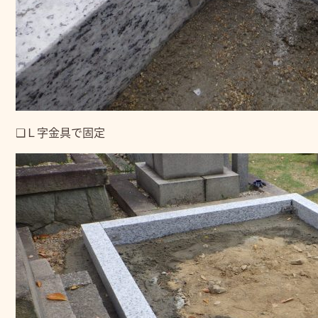
❑Ｌ字金具で固定