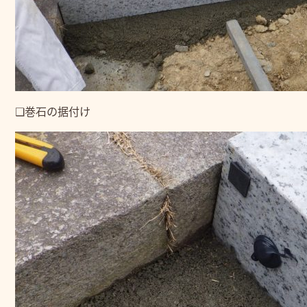
❑巻石の据付け