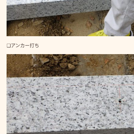
❑アンカー打ち