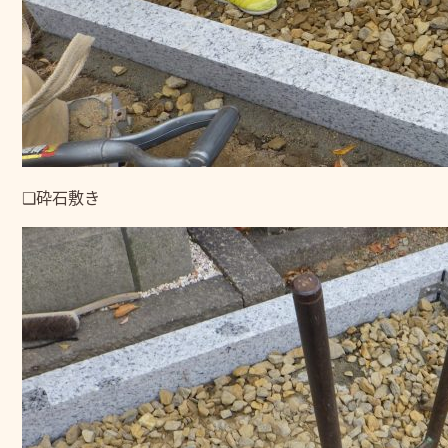
❑砕石敷き