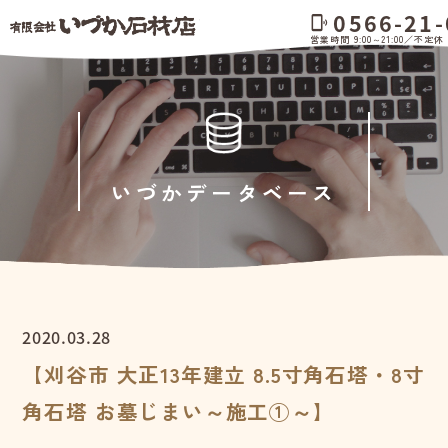
0566-21-
phonelink_ring
営業時間 9:00～21:00／不定休
いづかデータベース
2020.03.28
【刈谷市 大正13年建立 8.5寸角石塔・8寸
角石塔 お墓じまい～施工①～】